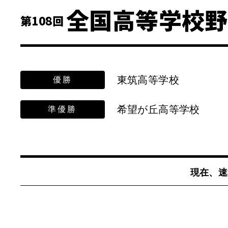
全国高等学校野
第108回
東筑高等学校
優勝
希望が丘高等学校
準優勝
現在、速